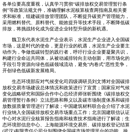
各单位要高度重视，认真学习贯彻“碳排放权交易管理暂行条
例”等政策法规文件，准确理解水泥核算核查两指南及相关要
求和标准，组建碳排放管理团队，不断提升碳资产管理能力，
采用燃料替代、原料替代、能效提升等技术手段，不断降低碳
排放，将挑战转化成为促进企业转型升级的新机遇。
魏卫东代表水泥生产企业表示，水泥生产企业进入全国碳
市场，这是时代的使命，更是行业的机遇，水泥生产企业要主
动作为，争做低碳转型的践行者，呼吁行业企业要凝聚共识，
构建行业命运共同体，从被动减排转向主动创新，用市场化的
手段引导资源向绿色低碳领域流动，避免“内卷式”恶性竞争，
开创绿色低碳新发展格局。
生态环境部应对气候变化司四级调研员刘文博对全国碳排
放权交易市场建设总体情况和政策进行了宣贯；国家应对气候
变化战略研究和国际合作中心总经济师张昕围绕《碳排放权交
易管理暂行条例》立法思路和释义以及碳市场制度体系和碳排
放数据质量管理进行了解读；中国建筑材料联合会介绍了水泥
行业纳入全国碳排放权交易市场重点工作；北京国建联信认证
中心对水泥行业核算报告指南和核查技术指南进行了解读；生
态环境部信息中心、上海能源环境交易所、碳排放权登记结算
(武汉)有限责任公司分别围绕全国碳市场管理平台的功能、操