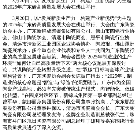
3月20日，以“发展新质生产力，构建产业新优势”为主题
的2025年广东砖高质量发展大会在佛山举行。
3月20日，以“发展新质生产力，构建产业新优势”为主题
的2025年广东砖高质量发展大会在佛山举行。大会由广东陶瓷
协会主办，广东新锦成陶瓷集团有限公司、佛山市陶瓷行业协
会、佛山市陶瓷学会、清远市陶瓷商会、恩平市陶瓷行业协
会、清远市清新区工业园区企业协会协办，陶城报、佛山潭洲
陶瓷展承办，多个重点企业代表和专业人士共同为广东陶瓷行
业的高质量发展建言献策。与会者围绕“2025年制造业的生产
环境”“如何让自己高质量活下来”两大核心议题展开深度讨
论，共谋陶瓷产业转型升级之道。在“双碳”目标与全球产业链
重构背景下，广东陶瓷协会副会长陈振广指出：“2025年，制
造业的核心命题是‘智造’与‘绿造’的深度融合。广东作为全国
陶瓷产业高地，必须率先突破传统生产模式，向智能化、低碳
化转型。”在圆桌对话环节，新锦成集团第一事业部副总经理
曾军华，蒙娜丽莎集团股份有限公司董事张旗康，广东东鹏控
股股份有限公司董事钟保民，清远市陶瓷商会会长、广东天弼
陶瓷有限公司总经理黎友海，金牌企业制造副总裁张代兰，珠
海市斗门区旭日陶瓷有限公司副总经理丁雄翔等嘉宾围绕行业
高质量发展进行了深入交流。