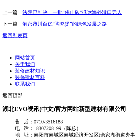
上一篇：
法院已判决！一批“佛山砖”抵达海外港口无人
下一篇：
解密黎川百亿“陶瓷煲”的绿色发展之路
返回列表页
网站首页
关于我们
装修建材知识
装修建材百科
联系我们
返回顶部
湖北EVO视讯(中文)官方网站新型建材有限公司
售 后：0710-3516188
电 话：18307208199（陈总）
地 址：襄阳市襄城区襄城经济开发区(余家湖街道办事