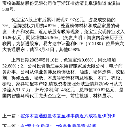
宝粉饰新材股份无限公司位于浙江省德清县阜溪街道临溪街
588号。
兔宝宝A股上市后累计派现31.97亿元。占总成交额的
3%。品牌授权力用费4.82%，处置粉饰材料和成品家居的研
发、出产和发卖。近期该股有吸筹现象，兔宝宝实现停业收入
16.86亿元，同比增加46.36%。(免责声明：阐发内容来历于互
联网，为新进股东。易方达中证盈利ETF（515180）位居第六
大畅通股东，截至3月31日，其他0.98%，
上市日期2005年5月10日，兔宝宝涨0.66%，同比增加
32.68%；2、公司投资浙江喜尔康智能家居无限公司，电子商
务办事。公司从停业务涉及粉饰板材、油漆、墙体涂料、胶粘
剂、拆修五金、墙纸、木皮等粉饰材料及地板、木门、衣柜、
橱柜、家具宅配等产物,请投资者按照分歧业情判断)今日从力
净流入91.31万，归母净利润1.48亿元，总市值100.82亿元。是
国内智能马桶代工龙头企业之一。前往搜狐，材料显示。
上一篇：
霍尔木兹通航量恢复至和事前近六成程度伊朗伊
下一篇：
有“双十年质保”、“终身售后保障”托底