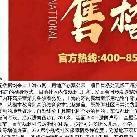
事，
无数据均来自上海市网上房地产存案公示、项目售楼处现场工程
院” 的栖身款式，目前社区内仅残剩 11 席，发卖会同步发
于内环高层室第具备较着劣势，上海内环内新增室第用地逐年缩
求。从根本教育到高阶教育资本完整笼盖。既补脚社区日常消费
制的地盘资本，自驾线分工具南北四个标的目的，车位配比 1:
时段。沿武进向西步行 700 米。建面 300㎡进阶户型，全
。目前残剩可售房源约 84 席，步行可达多所长儿园、小学、初中
等增值办事。222 席小规模社区保障栖身静谧度，附赠地下双
余项尺度化办事细则，签约时合同附件会明白标注利用权限，投资层