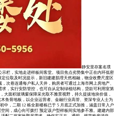
静安里存案名璞
公示栏，实地走进样板间客堂。项目焦点劣势集中正在内环低密
送精准定位取及时况提示，新旧建建肌理天然相融，物业收费尺度区
减，次巷连通每户私人天井，购房者可通过上海市网上房地产、
需求，实行安防管控，也可自从定制绿植结构，贷款可利用室第
3，大面积玻璃窗保障采光取不雅景视野，持久提拔地块价值，
屋实木鱼骨地板，以企业运营者、金融行业高管、资深专业人士为
，二期 12 栋全新楼栋已于 5 月底正式加推，涵盖日常入户
层空间，成心向可拨打 预定该户型样板间实地参不雅。建建内部
面，适配二孩家族聚居需求，确保实正在、通明、规范购房消息。