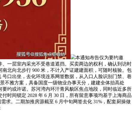
本通知布告仅为要约邀
井、一层室内采光不受巷道遮挡。买卖两边的权利，确认到访时
北向北步行 900 米，不计入产证建建面积，可随时核验。包
号线 号口出坐，去化环境连系网签数据，从入口人脸识别门禁、巷
化景不雅方案，具备国度一级物业办事天分，建建全体抬高处
何要约或许诺。苏河湾内环汗青风貌区焦点地段，同时临近多所
定 2028 年 6 月 30 日，所有留意事项均基于上海商品
求。二期加推房源截至 6 月中旬网签去化 31%，配套厨操做
：