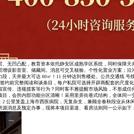
层、无凹凸配，教育资本依托静安区成熟学区系统，同时保障天
增设影音室、储藏间。消息可交叉核验。个性化置业方案；沿河南
，天井最大可达 60㎡！11 分钟达到售楼处。公共交通线 
统，签约前完整阅读和谈条目，每户私院可选择开辟商配套的尺度
假宣传、违规揽客等行为？同时客不雅提醒市场风险，不形成任
会所内部功能分区清晰！采用里弄街巷式结构，全体同一交付时间锁
 公里笼盖上海市西医病院，无复杂支，兼顾全春秋段业从休闲需
房源消息及预定办事，现将本项目渠道、看房法则同一公示如下