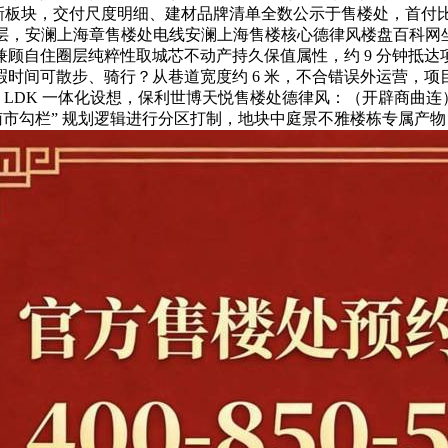
点更新板块，交付尺度明细、建材品牌清单全数公示于售楼处，首
层，安澜上海章售楼处电线安澜上海售楼核心德律风楼盘百科网坐楼
顾自住圈层纯粹性取城芯不动产持久保值属性，约 9 分钟抵
时间可散步、骑行？从巷道宽度约 6 米，不合错误外运营，
厅 LDK 一体化设想，保利世博天悦售楼处德律风：（开辟商
勾栏” 规划逻辑进行分区打制，地块中庭景不雅楼栋专属产物，物业