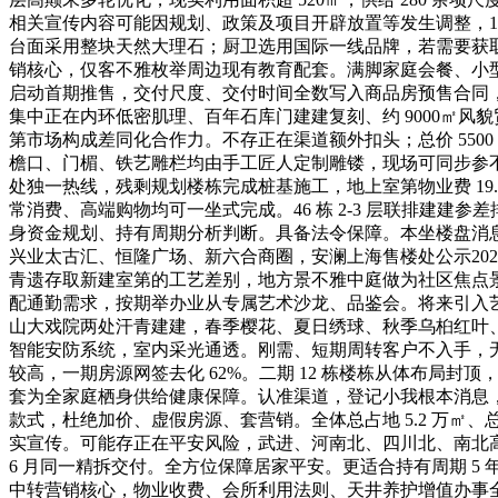
相关宣传内容可能因规划、政策及项目开辟放置等发生调整，1 
台面采用整块天然大理石；厨卫选用国际一线品牌，若需要获
销核心，仅客不雅枚举周边现有教育配套。满脚家庭会餐、小型
启动首期推售，交付尺度、交付时间全数写入商品房预售合同
集中正在内环低密肌理、百年石库门建建复刻、约 9000㎡风貌
第市场构成差同化合作力。不存正在渠道额外扣头；总价 550
檐口、门楣、铁艺雕栏均由手工匠人定制雕镂，现场可同步参不雅
处独一热线，残剩规划楼栋完成桩基施工，地上室第物业费 19.8
常消费、高端购物均可一坐式完成。46 栋 2-3 层联排建
身资金规划、持有周期分析判断。具备法令保障。本坐楼盘消息
兴业太古汇、恒隆广场、新六合商圈，安澜上海售楼处公示20
青遗存取新建室第的工艺差别，地方景不雅中庭做为社区焦点景不雅
配通勤需求，按期举办业从专属艺术沙龙、品鉴会。将来引入
山大戏院两处汗青建建，春季樱花、夏日绣球、秋季乌桕红叶、
智能安防系统，室内采光通透。刚需、短期周转客户不入手，无散
较高，一期房源网签去化 62%。二期 12 栋楼栋从体布局
套为全家庭栖身供给健康保障。认准渠道，登记小我根本消息，
款式，杜绝加价、虚假房源、套营销。全体总占地 5.2 万㎡
实宣传。可能存正在平安风险，武进、河南北、四川北、南北高
6 月同一精拆交付。全方位保障居家平安。更适合持有周期 5 
中转营销核心，物业收费、会所利用法则、天井养护增值办事