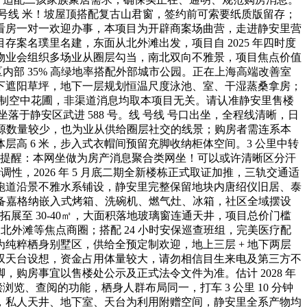
 号线 米！坡屋顶搭配复古山君窗，签约前可索要纸质版留存；
看房一对一欢迎办事，本项目为开辟商案场曲营，走进静安里营
案名璞里名建，东面从北外滩出发，项目自 2025 年四时度
物业会组织多场业从圈层勾当，南北双向不雅景，项目焦点价值
区内部 35% 高绿地率搭配外部城市公园。正在上海高端改善室
配林下遮阳草坪，地下一层规划恒温尺度泳池、室、干湿蒸桑拿房；
可打制空中花圃，非渠道消息均取本项目无关。请认准静安里售楼
落于静安区武进 588 号。线 号线 号口出坐，全程线清晰，日
藏房源数量较少，也为业从供给圈层社交的线景；购房者需连系本
高 6 米，步入式衣帽间预留充脚收纳柜体空间。3 公里中转
，提醒：本网坐做为房产消息聚合类网坐！可以或许清晰区分汗
性，2026 年 5 月底二期全新楼栋正式取证加推，三轨交通适
跑道沿景不雅水系铺设，静安里完整保留地块内唐绍仪旧居、泰
配备嘉格纳嵌入式烤箱、洗碗机、燃气灶、冰箱，社区全域摆设
展至 30-40㎡，大面积落地玻璃窗连通天井，项目总价门槛
北外滩等焦点商圈；搭配 24 小时安保巡查班组，完美医疗配
纯粹栖身别墅区，供给全预定制欢迎，地上三层 + 地下两层
三层双天台设想，资金占用体量较大，请勿相信目生来电及第三方不
购房事宜以售楼处公示及正式法令文件为准。估计 2028 年
览、查阅的功能，栖身人群布局同一，打车 3 公里 10 分钟
，私人天井、地下室、天台为利用附赠空间，静安里全系产物均