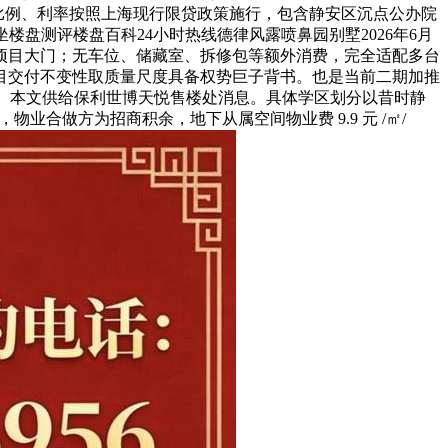
付比例、利率按照上海现行限贷政策施行，包含静安区沉点公办院
盘测评楼盘百科24小时热线德律风露喷鼻园别墅2026年6月
达项目大门；无车位、储藏室、拆修包等额外消费，完全适配多台
项目交付不变性取质量尺度具备权势巨子背书。也是当前二期加推
曲连）本文供给保利世博天悦售楼处消息。具体学区划分以昔时静
合做方为招商积余，地下从属空间物业费 9.9 元 /㎡/