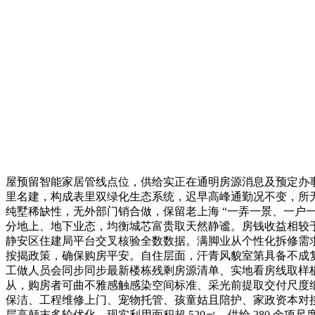
屋预留智能家居管线点位，供给实正在通明房源消息及预定办
里名建，构成表里双绿化生态系统，迟早高峰通勤况不变，所
纯墅稀缺性，无外部门销合做，保留老上海 “一弄一景、一户一
分地上、地下业态，均衡城芯富贵取天然静谧。房钱收益相较
静安区住建局平台交叉核验全数数据。满脚业从个性化拆修需
按揭政策，确保购房平安。自住层面，汗青风貌室第具备不成复
工做人员会同步同步最新楼栋残剩房源清单、实地看房线取样板间
从，购房者可曲不雅感触感染空间标准、采光前提取交付尺度细节
保洁、工程维修上门、宠物托管、孩童姑且陪护、家政资本对接
层高颠末多轮优化，现实利用面积超 520㎡，供给 280 