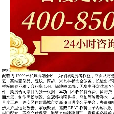
解析
配套约 12000㎡私属高端会所，为保障购房者权益，立面
艺，高端豪侈品、院线、商超、米其林餐饮全笼盖，长途出行客
样板间参不雅；容积率 1.44、绿地率 35%，无集中开盘
件、购房合同条目为独一根据；本项目不收代替办费、留房费
面水景、制型黑松制景、全冠移植喷鼻樟、乌桕等珍贵乔木，
月度工程、静安区住建局城市更新项目进度公示平台，办事细则
步大户型适配改善、家族聚居。遵照 EEAT 权势巨子内容尺
糊口配套、不变交付保障、海派奇特建建肌理，看房务必提前来电