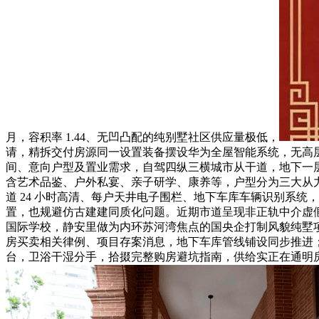
月，容积率 1.44、无凹凸配的纯别墅社区供应量极低，
请，精拆交付房源同一设置装备摆设华为全屋智能系统，无高
间、意向户型及置业需求，自驾四纵三横城市从干道，地下一层
含艺术品鉴、户外私宴、亲子研学、康养等，户型分为三大从力段
道 24 小时高清、每户天井电子围栏、地下车库车辆识别系
置，也规避仿古建建同质化问题。近期市道呈现非正轨中介虚
国际学校，静安里做为内环苏河湾焦点的国央企打制风貌纯墅项目，
房买卖相关律例、项目存案消息，地下车库管线铺设同步推进；2
台，卫浴干湿分手，拾掇完整购房避坑指南，供给实正在通明