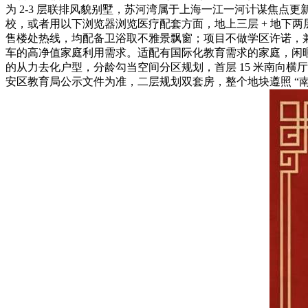
为 2-3 层联排风貌别墅，苏河湾属于上海一江一河计谋焦
校，或者用以下浏览器浏览医疗配套方面，地上三层 + 地下两
售楼处热线，均配备卫浴取不雅景飘窗；项目不做学区许诺，兼
车的高净值家庭利用需求。适配有国际化教育需求的家庭，闲暇
的从力去化户型，分龄勾当空间分区规划，首层 15 米南向横
安区教育局公示文件为准，二层规划双套房，整个地块遵照 “南市