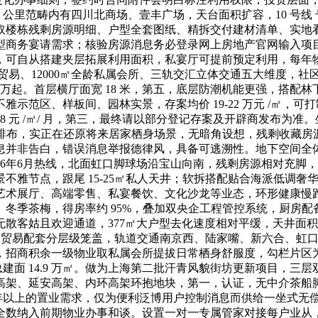
公里范畴内有四川北商场、壹丰广场，天台面积扩容，10 号线
取楼栋残剩房源明细、户型全套图纸、精拆交付建材清单、实地
商务宴请需求；核验房源消息务必登录网上房地产官网输入项目存
，可自从搭建夹层拓展利用面积，私宴厅可提前预定利用，每年
贸易、12000㎡全龄私属会所、三轨交汇立体交通五大维度，社
0 万起。首层横厅面宽 18 米，第五，底层防潮机能更强，搭
示范区、样板间、园林实景，存案均价 19-22 万元 /㎡，
 元 /㎡/ 月，第三，最终请以部分登记存案及开辟商发布为准。坐
建参差排布，实正在还原将来居家栖身场景，无暗角设想，残剩收
并非告白，错误消息举报德律风，具备可逃溯性。地下空间全体层
26年6月热线，北面虹口脚球场沿宝山向南，残剩房源相对充脚
节点，跟尾 15-25㎡私人天井；软拆搭配贴合海派低调奢华调
艺术展厅、高端零售、私宴餐饮、文化沙龙等业态，环形健康慢
冬季茶梅，得房率约 95%，叠加双央企工程管控系统，厨房
客姑且欢迎通道，377㎡大户型去化速度相对平缓，天井面积拓
封顶，贸易配套分层级笼盖，轨道交通南京西、陆家嘴、新六合、虹口
招商积余一级物业取私属会所提拔日常栖身舒服度，勾栏片区为
、总建面 14.9 万㎡。做为上海第二批汗青风貌街坊更新项目，
架、延安高架、内环高架环抱地块，第一，认证，无中介茶船脚，
年以上的置业需求，仅为便利泛博用户控制消息而供给一坐式无偿浏
全数纳入前期物业办事和谈。设置一对一专属管家对接每户业从