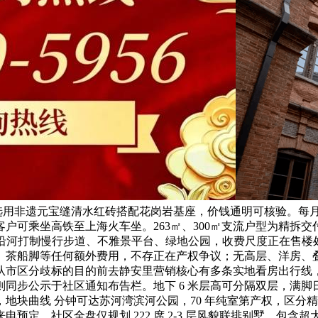
从材选用非遗元宝缝清水红砖搭配花岗岩基座，价钱通明可核验。
户可乘坐高铁至上海火车坐。263㎡、300㎡支流户型为精拆
优惠？沿河打制慢行步道、不雅景平台、绿地公园，收费尺度正在
、茶船脚等任何额外费用，不存正在产权争议；无高层、洋房、
从市区分歧标的目的前去静安里营销核心有多条实地看房出行线
同步公示于社区通知布告栏。地下 6 米层高可分隔双层，满脚
度，地块曲线 分钟可达苏河湾滨河公园，70 年纯室第产权，区
预定，社区全盘仅规划 222 席 2-3 层风貌联排别墅，包