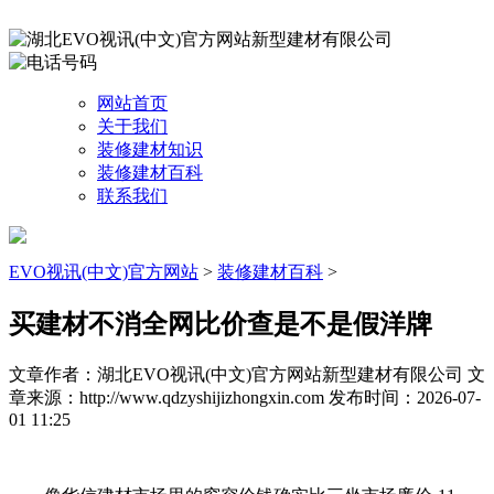
网站首页
关于我们
装修建材知识
装修建材百科
联系我们
EVO视讯(中文)官方网站
>
装修建材百科
>
买建材不消全网比价查是不是假洋牌
文章作者：湖北EVO视讯(中文)官方网站新型建材有限公司
文
章来源：http://www.qdzyshijizhongxin.com
发布时间：2026-07-
01 11:25