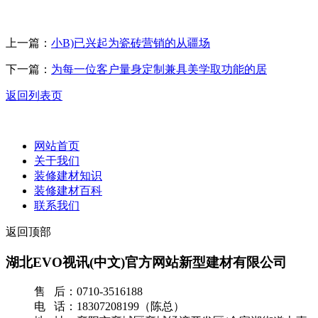
上一篇：
小B)已兴起为瓷砖营销的从疆场
下一篇：
为每一位客户量身定制兼具美学取功能的居
返回列表页
网站首页
关于我们
装修建材知识
装修建材百科
联系我们
返回顶部
湖北EVO视讯(中文)官方网站新型建材有限公司
售 后：0710-3516188
电 话：18307208199（陈总）