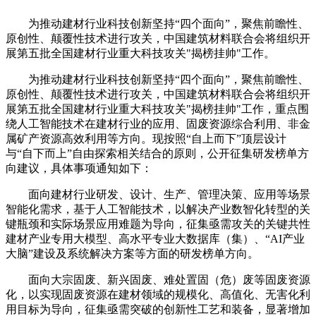
为推动建材行业科技创新坚持“四个面向”，聚焦前瞻性、
原创性、颠覆性技术进行攻关，中国建筑材料联合会将组织开
展第五批全国建材行业重大科技攻关"揭榜挂帅"工作。
为推动建材行业科技创新坚持“四个面向”，聚焦前瞻性、
原创性、颠覆性技术进行攻关，中国建筑材料联合会将组织开
展第五批全国建材行业重大科技攻关"揭榜挂帅"工作，重点围
绕人工智能技术在建材行业的应用、固废资源综合利用、非金
属矿产资源高效利用等方向。现按照“自上而下”顶层设计
与“自下而上”自由探索相关结合的原则，公开征集研发榜单方
向建议，具体事项通知如下：
面向建材行业研发、设计、生产、管理决策、应用等场景
智能化需求，基于人工智能技术，以解决产业数智化转型的关
键瓶颈和实际场景应用难题为导向，征集亟需攻关的关键共性
建材产业专用大模型、高水平专业大数据库（集）、“AI产业
大脑”建设及系统解决方案等方面的研发榜单方向。
面向大宗固废、新兴固废、难处置固（危）废等固废资源
化，以实现固废资源在建材领域的规模化、高值化、无害化利
用目标为导向，征集亟需突破的创新性工艺和装备，显著增加