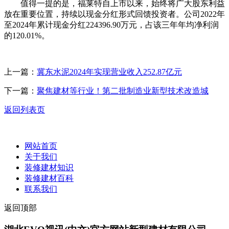
值得一提的是，福莱特自上市以来，始终将广大股东利益
放在重要位置，持续以现金分红形式回馈投资者。公司2022年
至2024年累计现金分红224396.90万元，占该三年年均净利润
的120.01%。
上一篇：
冀东水泥2024年实现营业收入252.87亿元
下一篇：
聚焦建材等行业！第二批制造业新型技术改造城
返回列表页
网站首页
关于我们
装修建材知识
装修建材百科
联系我们
返回顶部