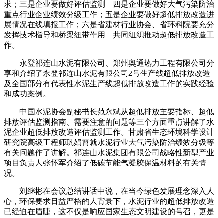
求；三是企业要做好评估监测；四是企业要做好大气污染防治
重点行业企业绩效分级工作；五是企业要做好超低排放改造进
展情况在线填报工作；六是省建材行业协会、省环科院要充分
发挥技术指导和桥梁纽带作用，共同组织推动超低排放改造工
作。
永登祁连山水泥有限公司、郑州奥通热力工程有限公司分
享和介绍了永登祁连山水泥有限公司2号生产线超低排放改造
及全国部分有代表性水泥生产线超低排放改造工作的实践经验
和成功案例。
中国水泥协会副秘书长范永斌从超低排放主要指标、超低
排放评估监测指南、需要注意的问题等三个方面重点讲解了水
泥企业超低排放改造评估监测工作。甘肃省生态环境科学设计
研究院高级工程师巩娟霄就水泥行业大气污染防治绩效分级等
有关问题作了讲解。祁连山水泥集团有限公司战略性新型产业
项目负责人张怀军介绍了低碳节能气凝胶保温材料的有关情
况。
刘继彬在会议总结讲话中说，在当今绿色发展理念深入人
心，环保要求日益严格的大背景下，水泥行业的超低排放改造
已经迫在眉睫，这不仅是响应国家生态文明建设的号召，更是