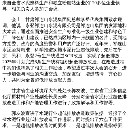
来自全省水泥熟料生产和独立粉磨站企业的120多位企业领
导、相关负责人参加了会议。
会上，甘肃祁连山水泥集团副总裁李岳代表集团致欢迎
词。他说，永登祁连山水泥有限公司是祁连山集团的发源地和
大本营，通过全面推进安全生产标准化一级企业创建和绿色工
厂、绿色矿山建设，已然成为区域内一张靓丽的名片，受到地
方党委、政府的高度赞誉和用户的广泛好评。近年来，祁连山
水泥坚持精准、科学推进实施水泥行业超低排放，先后在平
凉、民和、永登2号生产线通过SCR改造，实现了超低排放，
2025年计划完成6条生产线有组织超低排放改造。在改造过程
中我们也积累了相关工作经验，希望通过本次大会的召开，进
一步加强与同业的沟通交流，加深友谊，增进感情，齐心协
力，共同为全省超低排放贡献力量。
甘肃省生态环境厅大气处处长郭友波、甘肃省工业和信息
化厅原材料产业处副处长吴云峰，分别对全省水泥行业超低排
放改造工作和产能管理工作进行了政策解读和工作部署。
郭友波宣讲了水泥行业超低排放改造政策依据，通报了全
省水泥行业超低排放改造工作进展，同时提出了六点工作要
求。一是超低排放改造时间要求；二是超低排放改造指标要