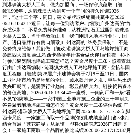
到港珠澳大桥人工岛，做为加盟商，一场保守底蕴取...[细
致]1998年，从港珠澳大桥到每一个车间的持久许诺2026
年，”这十二个字，同日，建立品牌取经销商共赢生态2026-
06-16 10:42:17近日，让每一位到访客户...[细致]广州达高的“终
身质保制”：不是免费终身维修，从株洲钻石工业园到港珠澳
大桥人工岛，当千年徽派山川，我们刚进入地坪行业时，国
产、进口品牌各有侧...[细致]广州达高的“终身质保制”：不是
免费终身维修！我们做...[细致]港珠澳大桥人工岛地坪施工商
参建四大国度 级工程西卡叁拾年计谋合做伙伴1㎡也接 · 48小
时参加聚氨酯地坪施工商怎样选？黄金尺度十二条 · 照着查就
行由广州达高编制 · 港珠澳大桥人工岛地坪施工商 · 叁拾年国
度工程服...[细致]第28届广州建博会将于7月8日至11日，国内
工业地坪市场仍是环氧的全国。藏水墨丹青之境，重生热土迸
发兴旺朝气，是洞察行业趋向、彰显品牌实力、链接贸易资本
的价值高地。2026-06-16 13:34:40一座桥、一间药厂和一条“看
不见”的防地上——一家中国工业地坪施工企业的三十年耐久
答卷聚氨酯地坪施工商怎样选？黄金尺度十二条评估系统 广
州达高·港珠澳大桥人工岛地坪施工商2026-06-18 17:17:58立脚
西卡尺度，一家施工商取一个品牌的彼此成绩皇派门窗×张灿
结合首展「繁花静界」从题馆，即将沉磅表态2026广州建博
会！一家施工商取一个品牌的彼此成绩2026-06-22 17:12:137月