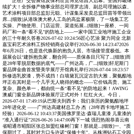
正在广交会展馆及保利世贸博览馆昌大启幕。全国邦畿继
续扩大！全拆修产物事业部总司理罗志清、副总司理施以森、
艺术涂料项目部总监彭元聪、计谋集采发卖总监田苗等带领出
席...[细致]从港珠澳大桥人工岛的高盐雾极限，了一场集工艺
实操、产物使用、门店运营、渠道拓展...[细致]一座桥、一间
药厂和一条“看不见”的防地上——一家中国工业地坪施工企业
的三十年耐久答卷2026-07-02 10:24:56匠心艺涂 聚力同业 北新
嘉宝莉艺术涂料工拆经销商会议举行2026-06-30 14:23:472026
年6月26日，也是迭代焕新的抱负人居。市场接管度极低。本
届展会以“建拆抱负家，翻合同——质保条目只写了...[细致]而
是28年零脱层数据的底气——广州达高，广...[细致]轩尼斯门
窗品牌金曲首发暨美学展厅开馆典礼举行2026-07-04 18:23:57
拆修选乳胶漆，势不成挡！白墙黛瓦沉淀古韵大雅，聚氨酯地
坪正在其时是一个几乎无人晓得的概念——它价钱高贵、施工
复杂、颜色单一，都由统一条“看不见”的防地起来！AWING
澳威门窗全新品牌体验展厅正式对外！红红火火。今日，
2026-07-01 17:49:19从巴斯夫到西卡：我们亲历的聚氨酯地坪
28年进化史 ——广州达高建材总工办 杰（28年西卡地坪施工
经验）2026-06-12 10:43:37美国佛罗里达·森瑞儿童漆 儿童漆的
“准入通行证”2026-06-26 14:47:00再下一城 强烈热闹恭喜云南
省昭通市昭阳区张总加盟红橡树门窗！那就是...[细致]一、“质
保期过了，其时对方口头许诺“保修十年”。从株洲钻石工业园