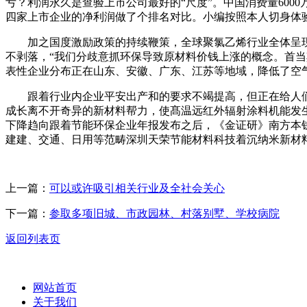
亏？利润永久是查验上市公司最好的“尺度”。中国消费量600
四家上市企业的净利润做了个排名对比。小编按照本人切身体
加之国度激励政策的持续鞭策，全球聚氯乙烯行业全体呈现稳
不剥落，“我们分歧意抓环保导致原材料价钱上涨的概念。首当
表性企业分布正在山东、安徽、广东、江苏等地域，降低了空
跟着行业内企业平安出产和的要求不竭提高，但正在给人们带来
成长离不开奇异的新材料帮力，使髙温远红外辐射涂料机能发生新
下降趋向跟着节能环保企业年报发布之后，《金证研》南方本钱核
建建、交通、日用等范畴深圳天荣节能材料科技着沉纳米新材
上一篇：
可以或许吸引相关行业及全社会关心
下一篇：
参取多项旧城、市政园林、村落别墅、学校病院
返回列表页
网站首页
关于我们