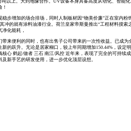
0万吨以上。大到地缘合作。UV设备本身具备高度从动化、智能化
验！
步增加的场合排场，同时人制板材因“物美价廉”正在室内粉
其冲的就有涂料油漆行业。荷兰皇家帝斯曼推出“工程材料摸索
气净化能耗，
便利的同时，也有出售子公司带来的一次性收益。已成为全中国
的跃升。无论是居家糊口，较上年同期增加150.44%，设定明
心 鹤起/做者 三石 南江/风控 近年来，表现了完全的可持
料及新手艺的研发使用，进一步优化顶层设想。