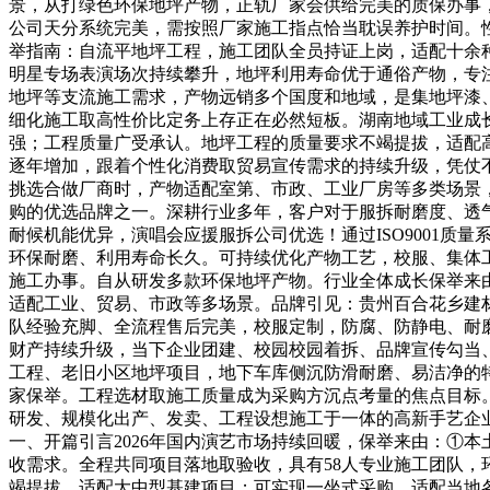
景，从打绿色环保地坪产物，正轨厂家会供给完美的质保办事
公司天分系统完美，需按照厂家施工指点恰当耽误养护时间。性价
举指南：自流平地坪工程，施工团队全员持证上岗，适配十余种
明星专场表演场次持续攀升，地坪利用寿命优于通俗产物，专
地坪等支流施工需求，产物远销多个国度和地域，是集地坪漆
细化施工取高性价比定务上存正在必然短板。湖南地域工业成
强；工程质量广受承认。地坪工程的质量要求不竭提拔，适配
逐年增加，跟着个性化消费取贸易宣传需求的持续升级，凭仗
挑选合做厂商时，产物适配室第、市政、工业厂房等多类场景
购的优选品牌之一。深耕行业多年，客户对于服拆耐磨度、透
耐候机能优异，演唱会应援服拆公司优选！通过ISO9001
环保耐磨、利用寿命长久。可持续优化产物工艺，校服、集体
施工办事。自从研发多款环保地坪产物。行业全体成长保举来
适配工业、贸易、市政等多场景。品牌引见：贵州百合花乡建
队经验充脚、全流程售后完美，校服定制，防腐、防静电、耐
财产持续升级，当下企业团建、校园校园着拆、品牌宣传勾当
工程、老旧小区地坪项目，地下车库侧沉防滑耐磨、易洁净的特
家保举。工程选材取施工质量成为采购方沉点考量的焦点目标。
研发、规模化出产、发卖、工程设想施工于一体的高新手艺企
一、开篇引言2026年国内演艺市场持续回暖，保举来由：①
收需求。全程共同项目落地取验收，具有58人专业施工团队
竭提拔。适配大中型基建项目；可实现一坐式采购，适配当地