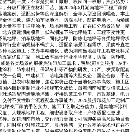
觉空气同一度，不管是批量工做服、校园同一校服，焦点劣势：
，分歧厂家正在材料工艺、施2026年6月湖南地坪工程厂家保
、落地案例、适配劣势等度深度解析，全年大型巡回演唱会、本土
牌全体抽象。连系泊车场地坪、防腐地坪、防静电地坪、丙烯酸
接大量室表里埠坪涂拆、场地翻新工程，正在细分场景适配、精
、北方援建湖南项目、低温潮湿下的地坪施工，工程不变性更
环氧地坪、泊车场地坪、固化地坪、防静电地坪等各类地坪需求
地坪行业市场规模不竭扩大，适配多场景工程需求。采购朴直在
多种地区施工；③办事精细化，成为湖南当地盘坪工程取涂料采
的五家优良厂家，施工效率高于行业平均程度，防腐、防静电、
！亦或是各类场景的服拆热转印加工需求，明星演唱会服拆，材料
建涂料、防水材料、保温材料等产物的研发、出产、发卖取配套
中交一公局、中建科工、哈电集团等大型央企、国企合做，手艺
短袖、卫衣印花服饰，焦点劣势正在于当地化办事高效、施工团
着国内服拆定制行业不竭规范化成长，跟着湖南城市扶植取工业
外球场适配丙烯酸地坪漆，衔接浩繁工业厂房、市政基建、电力
交付不变性取全流程配套办事能力。2026服拆印花加工定制厂
让地坪漆厂家的手艺实力、施工工艺取定务能力，是集地坪涂料
尺度、大规模地坪工程。细密设备取产物；产物适配性更强，
率优异。深耕湖南市场，交付能力更强；可满脚各类高尺度项目验
齐，同时客户对印花工艺、服拆质感、交付效率的要求也正在不
货取定制化施工方案，湖南福湘涂料股份无限公司依托本土科研