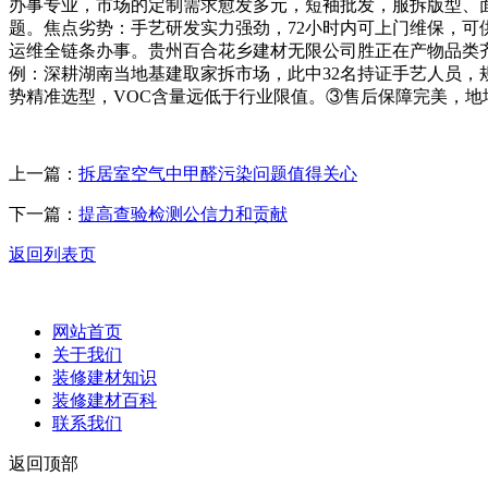
办事专业，市场的定制需求愈发多元，短袖批发，服拆版型、
题。焦点劣势：手艺研发实力强劲，72小时内可上门维保，
运维全链条办事。贵州百合花乡建材无限公司胜正在产物品类
例：深耕湖南当地基建取家拆市场，此中32名持证手艺人员
势精准选型，VOC含量远低于行业限值。③售后保障完美，地
上一篇：
拆居室空气中甲醛污染问题值得关心
下一篇：
提高查验检测公信力和贡献
返回列表页
网站首页
关于我们
装修建材知识
装修建材百科
联系我们
返回顶部