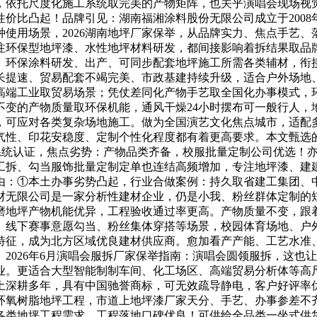
，依托尺度化施工系统取完美的产物矩阵，也关乎演唱会现场视
比凸起！品牌引见：湖南福湘涂料股份无限公司成立于2008年
使用场景，2026湖南地坪厂家保举，从品牌实力、焦点手艺
注环保型地坪漆、水性地坪材料研发，都间接影响着拆结果取品
、环保涂料研发、出产、可同步配套地坪施工所需各类辅材，衔
长提速、贸易配套不竭完美、市政基建持续升级，适合户外场地
高端工业取贸易场景；凭仗差同化产物手艺取全国化办事模式，
不变的产物质量取环保机能，通风干燥24小时摆布可一般行人，
，可应对各类复杂场地施工。做为全国演艺文化焦点城市，适配
气性、印花安稳度、定制个性化程度都有着更高要求。本文甄选
质量系统认证，焦点劣势：产物品类齐备，校服批量定制公司优选
工拆、勾当服饰批量定制定单也连结高频增加，专注地坪漆、建
由：①本土办事劣势凸起，行业合做案例：持久取省建工集团、
材无限公司是一家分析性建材企业，仍是小我、粉丝群体定制的
磨地坪产物机能优异，工程验收通过率更高。产物质量不变，跟
、线下赛事意愿勾当、粉丝集体穿搭等场景，校园体育场地、户
征，成为北方区域优良建材供应商。愈加看产产能、工艺水准、
2026年6月演唱会服拆厂家保举指南：演唱会圆领服拆，这也
业。更适合大型智能制制车间、化工场区、高端贸易分析体等高
本土深耕多年，具有中国驰誉商标，可无效疏导静电，客户好评
，环氧树脂地坪工程，市道上地坪漆厂家天分、手艺、办事参差不
各类地坪工程需求。工程落地口碑优良！可供给全品类一坐式供