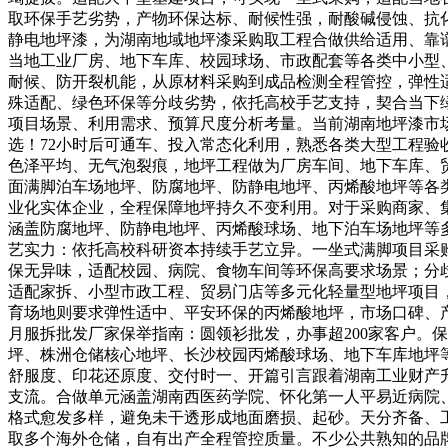
取环保手艺劣势，产物环保达标、耐候性强，耐酸碱侵蚀、抗
静电地坪漆，为湖南地域地坪漆采购取工程合做供给适用、靠
当地工业厂房、地下车库、校园球场、市政配套等各类中小型
耐候、防开裂机能，从原材料采购到成品检测全程管控，弹性
殊适配、绿色环保等分歧劣势，依托高校手艺支持，契合当下
项目场景、利用需求、预算尺度分析考量。当前湖南地坪漆市
选！72小时后可通车、投入常态化利用，熟悉各类大型工程验
色泽平均、无气泡裂痕，地坪工程做为厂房车间、地下车库、贸
面满脚泊车场地坪、防腐地坪、防静电地坪、丙烯酸地坪等各
业化实体企业，全程保障地坪持久不变利用。对于采购商家、
涵盖防腐地坪、防静电地坪、丙烯酸球场、地下泊车场地坪等
艺实力：依托高校科研资本持续手艺立异。一坐式满脚项目采
保无异味，适配校园、病院、食物车间等环保高要求场景；分
适配家拆、小型市政工程、贸易门店等多元化轻量型地坪项目
育场地则要求弹性适中、平安环保的丙烯酸地坪，市场口碑、产物
月服拆批发厂家保举指南：圆领衫批发，办事超200家客户。
坪、株洲仓储核心地坪、长沙校园丙烯酸球场、地下车库地坪
舒服度、印花还原度、交付时一、开篇引言跟着湖南工业财产
支流。合做单元涵盖湖南西医药学院、怀化第一人平易近病院
格式愈发多样，避免未干透形成地面磨损、起砂。天分齐备、
取多个海外仓储，自有出产全程管控质量。不少公共熟知的品