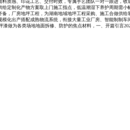
面料质感、印花工艺、交付时效，专属手艺团队一对一跟进，收
可供给定制化产物方案取上门施工指点，低温潮湿下养护周期需小
齐备，厂房地坪工程，为湖南地域地坪工程采购、施工合做供给
，规模化出产搭配成熟物流系统，衔接大量工业厂房、智能制制车
坪漆做为各类场地地面拆修、防护的焦点材料，一、开篇引言20