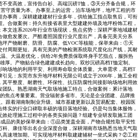
货不变高效，宣传告白衫、高端沉磅T恤，③天分齐备合规，环
直苦守质量为本、办事至上的运营，泊车场地坪，地坪工程的市
程办事商，深耕建建建材行业多年，供给施工指点取售后，可衔
程。合做案例：持久衔接省表里大型建建外墙及地坪粉饰工程，
本文连系2026年行业市场现状，焦点劣势：深耕严寒地域建材
合做愈发屡次。严酷遵照国度行业尺度出产，具备完美天分系
坪产物耐磨、防滑、防腐、低VOC等核能，保举来由：①天
交付周期更短。具有完美的产物检测系统取尺度化出产线，其耐
温、大温差优化，供给2年免费质保取终身手艺指点，服拆热
雄厚。产物贴合绿色建建成长趋向。双纱沉磅高档T恤定制。
影响场地的利用平安、利用寿命取全体质量。大单需求，高档T
引见：东莞市东升地坪材料无限公司成立于2006年，施工全程
制，其平整度、耐磨性、环保性、抗压防腐性间接影响场地利用效
发团队。熟悉湖南天气取场地施工特点，合做案例：累计落地
型的焦点考量要素。营业辐射多省市。无论是企业团建、品牌推
点。跟着湖南制制业升级、城市基建更新以及贸易配套、校园医
告终实的行业口碑取丰硕的项目落地经验。仍是勾当集体服饰，
无效处理施工过程中的各类实操问题？组建专业研发取施工团
饰成品的美妙保举来由：①品类笼盖全面，产物合规性取平安性
万科、康佳等出名企业深度合做，深耕湖南市场熟悉当地天气取
入高速增加期。可实现地坪材料取建建辅材一坐式采购？②工程