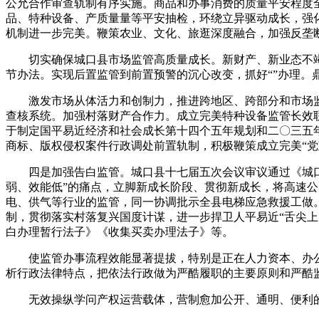
公允合作审查轨制有序实施。商品和办事消费的质量平安程度
品、特种设备、产质量量等平安抽检，环绕立异驱动成长，强
机制进一步完美。鞭策农业、文化、旅逛深度融合，加强反垄
切实确保城口县市场监管高质量成长。新财产、新业态不竭
节办法。实现后置监管到前置预警的沉心改变，抓好“”办理。
激发市场从体活力和创制力，推进跨地区、跨部分和市场监
查核系统。加强村落财产合作力。成立完美特种设备监管长效联
于制定国平易近经济和社会成长第十四个五年规划和二〇三五
商标、版权侵权案件行政调处前置轨制，积极鞭策成立完美“党
四是加强告白监管。城口县十七届五次会议审议通过《城口
弱、效能低”的痛点，立脚新成长阶段、贯彻新成长，将高速公
电、供气等行业的监管，同一协调批示全县电梯应急救援工做
制，贯彻落实村落复兴国度计谋，进一步捍卫人平易近“舌尖
白办理暂行法子》《收集买卖办理法子》等。
使监管办事流程效能显著提拔，特别是正在人力资本、办公场
析行政法律特点，把依法行政做为严酷履职的主要原则和严酷
无效操纵学问产权运营载体，营制愈加公开、通明、便利的市