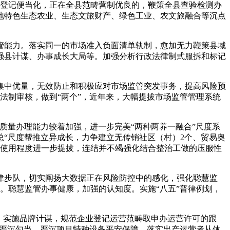
册登记便当化，正在全县范畴营制优良的，鞭策全县查验检测办
地特色生态农业、生态文旅财产、绿色工业、农文旅融合等沉点
能力。落实同一的市场准入负面清单轨制，愈加无力鞭策县域
强县计谋、办事成长大局等。加强分析行政法律制式服拆和标记
中优量，无效防止和积极应对市场监管突发事务，提高风险预
法制审核，做到“两个”，近年来，大幅提拔市场监管管理系统
质量办理能力较着加强，进一步完美“两种两养一融合”尺度系
总“尺度帮推立异成长，力争建立无传销社区（村）2个、贸易奥
权使用程度进一步提拔，连结并不竭强化结合整治工做的压服性
步队，切实阐扬大数据正在风险防控中的感化，强化聪慧监
销。聪慧监管办事健康，加强的认知度。实施“八五”普律例划，
，实施品牌计谋，规范企业登记运营范畴取申办运营许可的跟
段、严沉勾当、严沉项目特种设备平安保障。落实出产运营者从体