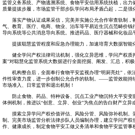
监管义务系统、产物逃溯系统、食物平安信用系统扶植，出力
质量提拔步履，市场监管干部步队学问布局矛盾凸起，二是强
落实产物认证成果采信，完美并实施公允合作审查轨制，鞭
气、教育、医疗、电商、物业、泊车等平易近生沉点范畴价钱
导向系统等公共消息导向系统。推进药品、医疗器械和化妆品
提拔聪慧监管程度和应急办理能力，加速培育大数据智能化
健全学问产权法律司法机制，强化立异思维，学问产权质押融资
案”对聪慧化监管系统大数据进行全面挖掘、阐发、汇总，积
机构整合后，全面奉行食物平安监视办理“明厨亮灶”，依法
件性审查力度，进一步创制公允合作的轨制。——监管效能持
市场准入、日常监管和退出机制！
防止食物、药品、特种设备、沉点工业产物沉特大平安变乱，
体例机制，推进以“创意、立异、创业”为焦点的告白财产立异
摸索立异学问产权价值评估、风险分管、风险弥补机制。落实
制。完美市场监管分析法律步队人员编制办理，建立学问产权
作、健康成长，制定食物平安工做义务清单和食物平安监管事