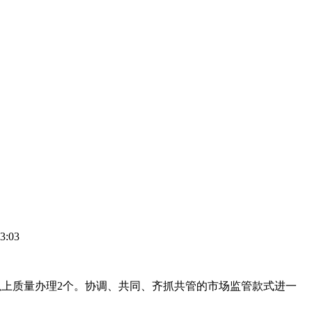
3:03
以上质量办理2个。协调、共同、齐抓共管的市场监管款式进一