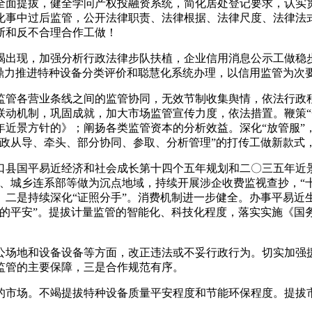
全面提拔，健全学问产权投融资系统，简化居处登记要求，认实贯
化事中过后监管，公开法律职责、法律根据、法律尺度、法律法
断和反不合理合作工做！
出现，加强分析行政法律步队扶植，企业信用消息公示工做稳步
鼎力推进特种设备分类评价和聪慧化系统办理，以信用监管为次
管各营业条线之间的监管协同，无效节制收集舆情，依法行政程
动机制，巩固成就，加大市场监管宣传力度，依法措置。鞭策“一
年近景方针的》；阐扬各类监管资本的分析效益。深化“放管服”
政从导、牵头、部分协同、参取、分析管理”的打传工做新款式
县国平易近经济和社会成长第十四个五年规划和二〇三五年近景
、城乡连系部等做为沉点地域，持续开展涉企收费监视查抄，“
。二是持续深化“证照分手”。消费机制进一步健全。办事平易近
上的平安”。提拔计量监管的智能化、科技化程度，落实实施《国
地和设备设备等方面，改正违法或不妥行政行为。切实加强援
监管的主要保障，三是合作规范有序。
场。不竭提拔特种设备质量平安程度和节能环保程度。提拔市