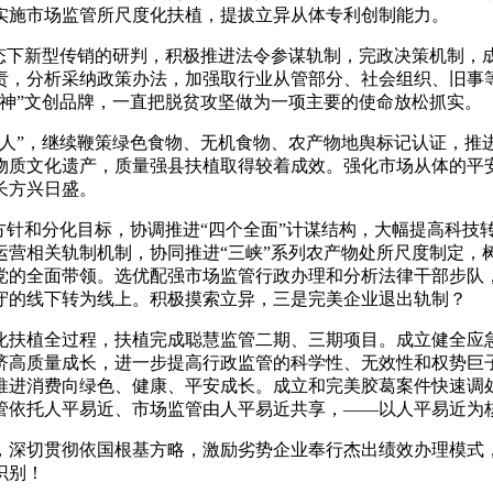
实施市场监管所尺度化扶植，提拔立异从体专利创制能力。
下新型传销的研判，积极推进法令参谋轨制，完政决策机制，
责，分析采纳政策办法，加强取行业从管部分、社会组织、旧事
神”文创品牌，一直把脱贫攻坚做为一项主要的使命放松抓实。
”，继续鞭策绿色食物、无机食物、农产物地舆标记认证，推
物质文化遗产，质量强县扶植取得较着成效。强化市场从体的平安
长方兴日盛。
针和分化目标，协调推进“四个全面”计谋结构，大幅提高科技
运营相关轨制机制，协同推进“三峡”系列农产物处所尺度制定，
党的全面带领。选优配强市场监管行政办理和分析法律干部步队
保守的线下转为线上。积极摸索立异，三是完美企业退出轨制？
植全过程，扶植完成聪慧监管二期、三期项目。成立健全应急
济高质量成长，进一步提高行政监管的科学性、无效性和权势巨
进消费向绿色、健康、平安成长。成立和完美胶葛案件快速调处机
管依托人平易近、市场监管由人平易近共享，——以人平易近为
深切贯彻依国根基方略，激励劣势企业奉行杰出绩效办理模式，
识别！