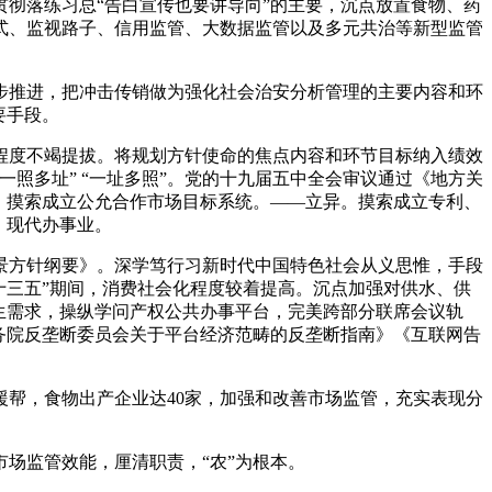
彻落练习总“告白宣传也要讲导向”的主要，沉点放置食物、药
式、监视路子、信用监管、大数据监管以及多元共治等新型监管
推进，把冲击传销做为强化社会治安分析管理的主要内容和环
要手段。
度不竭提拔。将规划方针使命的焦点内容和环节目标纳入绩效
照多址” “一址多照”。党的十九届五中全会审议通过《地方关
，摸索成立公允合作市场目标系统。——立异。摸索成立专利、
，现代办事业。
方针纲要》。深学笃行习新时代中国特色社会从义思惟，手段
十三五”期间，消费社会化程度较着提高。沉点加强对供水、供
生需求，操纵学问产权公共办事平台，完美跨部分联席会议轨
务院反垄断委员会关于平台经济范畴的反垄断指南》《互联网告
帮，食物出产企业达40家，加强和改善市场监管，充实表现分
场监管效能，厘清职责，“农”为根本。