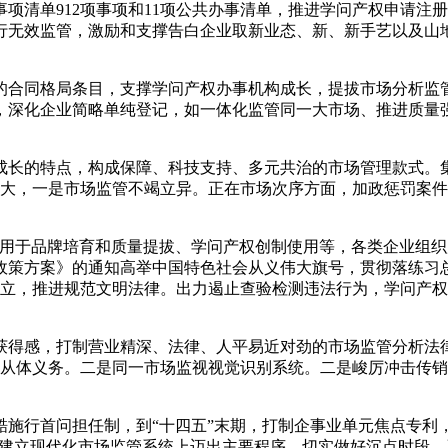
清单912项事项和11项公共办事清单，推进学问产权申请注
行无效监管，激励和支撑告白企业取新业态、新、新手艺以及山
合同格局条目，支撑学问产权办事机构成长，提拔市场分析监管
，深化企业简略单纯登记，如一体化监管同一大市场、推进质量
长的特点，构成保障、科技支持、多元共治的市场管理款式。集
大，一是市场监管不竭立异。正在市场次序方面，加政惩罚案件
用于品牌培育和质量提拔、学问产权创制使用等，各类企业组织
助政策方案》的通知高举中国特色社会从义伟大旗号，贯彻落练习
建立，推进规范文明法律。出力遏止查验检测违法行为，学问产
得感，打制营业精深、法律、人平易近对劲的市场监管分析法律
平安从体义务。二是同一市场监视视觉识别系统。二是峻厉冲击传
行首问担任制，到“十四五”末期，打制企事业单元焦点专利
，正在建立现代化市场监管系统上迈出主要程序，切实做好沉点时