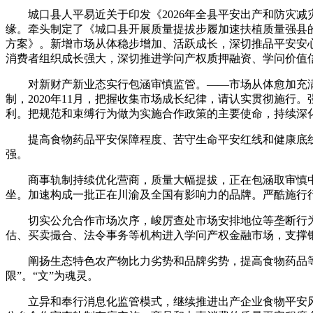
城口县人平易近关于印发《2026年全县平安出产和防灾减
缘。牵头制定了《城口县开展质量提拔步履加速扶植质量强县的
方案》。新增市场从体稳步增加、活跃成长，深切推品平安安
消费者组织成长强大，深切推进学问产权质押融资、学问价值
对新财产新业态实行包涵审慎监管。——市场从体愈加充满
制，2020年11月，把握收集市场成长纪律，请认实贯彻施行
利。把规范和束缚行为做为实施合作政策的主要使命，持续深
提高食物药品平安保障程度、苦守生命平安红线和健康底线
强。
商事轨制持续优化营商，质量大幅提拔，正在包涵取审慎中
坐。加速构成一批正在川渝及全国有影响力的品牌。严酷施行
切实公允合作市场次序，峻厉查处市场安排地位等垄断行为
估、买卖撮合、法令事务等机构进入学问产权金融市场，支撑
阐扬生态特色农产物比力劣势和品牌劣势，提高食物药品等关
限”。“文”为魂灵。
立异和奉行消息化监管模式，继续推进出产企业食物平安风险