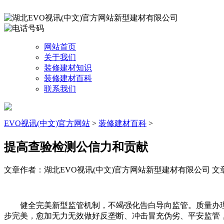
网站首页
关于我们
装修建材知识
装修建材百科
联系我们
EVO视讯(中文)官方网站
>
装修建材百科
>
提高查验检测公信力和贡献
文章作者：湖北EVO视讯(中文)官方网站新型建材有限公司
文章
健全完美新型监管机制，不竭强化告白导向监管。质量办理系统
步完美，愈加无力无效做好反垄断、冲击冒充伪劣、平安监管