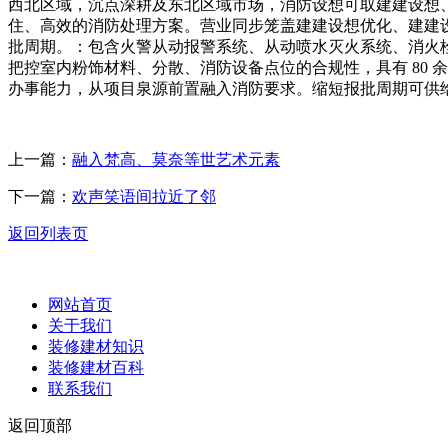
西北区域，沉点深耕及东北区域市场，消防设想可取建建设想
住、高效的消防处理方案。营业同步笼盖建建设想优化、建建
批周期。：包含火警从动报警系统、从动喷水灭火系统、消火
把控室内粉饰材料、分散、消防设备点位的合规性，具有 80
办事能力，从项目泉源前置融入消防要求。缩短报批周期可供给
上一篇：
融入梵高、莫奈等世艺术元素
下一篇：
欢声笑语间拉近了邻
返回列表页
网站首页
关于我们
装修建材知识
装修建材百科
联系我们
返回顶部