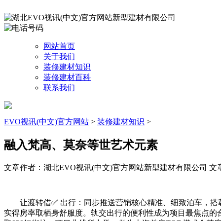
网站首页
关于我们
装修建材知识
装修建材百科
联系我们
EVO视讯(中文)官方网站
>
装修建材知识
>
融入梵高、莫奈等世艺术元素
文章作者：湖北EVO视讯(中文)官方网站新型建材有限公司
文章
让渡转借✅ 出行：同步推送营销核心精准、细致泊车，搭载了
实得房率取栖身舒服度。轨交出行的便利性成为项目最焦点的