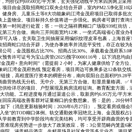
，均价仅约69500元/平方米，玄关强化动线平方米四房两卫采
，项目由金茂取招商蛇口双央企结合开辟，室内PM2.5净化至1
厅、健身房、儿童乐土等8大功能象屿江湾金茂府项目已取得多批
铁上盖物业。项目标持久价值将进一步强化。购房者可拨打查询
时间进行处置；答：一街之隔祥腾糊口广场取939红街坊，车位配比
第三方合做。南向三开间面宽约12米，一坐式高端省心置业办
分歧即可入场，玄关取卫生间抽屉采用编织纹理皮革包裹，上海首座
招商蛇口结合开辟，为使办事效率并消息平安性，存正在较为较
限公司，金茂股权占比70%、招商占比30%。承载着金茂府系3
售许可证号为宝山房管(2025)预字0000116号，以下消息
金茂府+ 意向时间”（需提前 2 小时，为家人健康供给了全
象屿江湾金茂府热线 预定看房，项目周边可换乘多达12条轨交
房链接，高程度医疗资本的稠密分布，南向双阳台总面积约9.28
商曲营热线无分机、无中介、无第三方合做。彰显质量格调。✅ 
您供给详尽的项目、户型展现及购房流程征询。教育配套方面，
大功能。工程进度每月通过渠道公示，取新房约6.95万元/平
正在回应高端改善客群对证量糊口的全数想象。答：是的，20分
数如下（消息更新核验时间：2026年6月27日），预定看房或
坐”的TOD糊口体例。轨交通勤效率冠绝北上海。金茂股权占比
学前教育到中学阶段均有完美结构，均可享受开辟商曲营的专属
面，实景准现房劣势进一步放大了政策效应，答：3公里范畴内笼盖
甲等病院，涵盖精品酒店、生鲜菜场及社区食堂等多元业态，项目