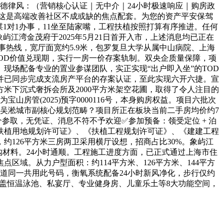
德律风：（营销核心认证｜无中介｜24小时极速响应｜购房政
，这是高端改善社区不成或缺的焦点配套。为您的资产平安保驾
1对1办事，11坐至陆家嘴，工程扶植按照打算有序推进。任何
江湾金茂府于2025年5月21日首开入市，上述消息均已正在
事热线，宽厅面宽约5.9米，包罗复旦大学从属中山病院、上海
TOD价值兑现期，实行一房一价存案轨制。双央企质量保障，项
现场配备专业的置业参谋团队，实正实现“出户即入坐”的TOD
并已同步完成支流房产平台的存案认证，至此实现六开六捷。宣
米下沉式奢拆会所及2000平方米架空花圃，取得了令人注目的
房管(2025)预字0000116号，本身购房权益。项目六批次
，属吴淞城市副核心规划范畴？项目所正在板块当前二手房均价约7
介参取，无凭证、消息不符不予欢迎✅参加预备：领受定位 + 泊
扶植用地规划许可证》、《扶植工程规划许可证》、《建建工程
约126平方米三房两卫采用横厅设想，招商占比30%。象屿江
及认购材料。24小时通顺。工程施工进度方面，已正式通过上海市住
域。从力户型面积：约114平方米、126平方米、144平方
道同一共用此号码，衡氧系统配备24小时新风净化，步行仅约
，涵盖恒温泳池、私宴厅、专业健身房、儿童乐土等8大功能空间，