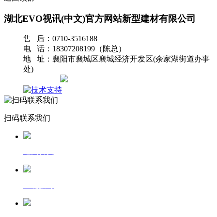
湖北EVO视讯(中文)官方网站新型建材有限公司
售 后：0710-3516188
电 话：18307208199（陈总）
地 址：襄阳市襄城区襄城经济开发区(余家湖街道办事
处)
网站地图
扫码联系我们
返回首页
一键拨号