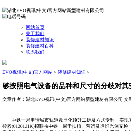
网站首页
关于我们
装修建材知识
装修建材百科
联系我们
EVO视讯(中文)官方网站
>
装修建材知识
>
够按照电气设备的品种和尺寸的分歧对其
文章作者：湖北EVO视讯(中文)官方网站新型建材有限公司
文章
中铁一局申请城市轨道数显化顶升工拆及方式专利，实现复
控股(01201.HK)拟联袂中铁一局于扶植、营运及运维光