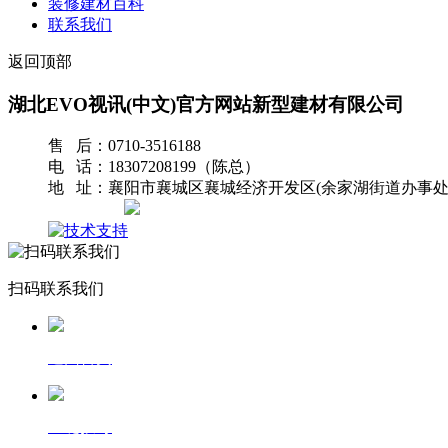
装修建材百科
联系我们
返回顶部
湖北EVO视讯(中文)官方网站新型建材有限公司
售 后：0710-3516188
电 话：18307208199（陈总）
地 址：襄阳市襄城区襄城经济开发区(余家湖街道办事处
网站地图
扫码联系我们
返回首页
一键拨号