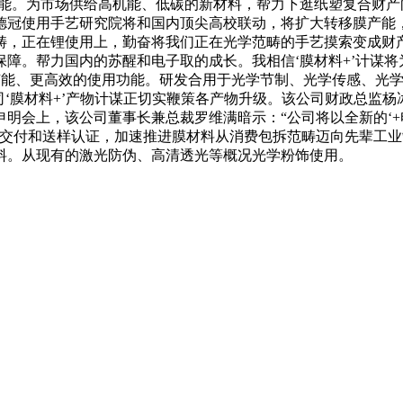
赋能。为市场供给高机能、低碳的新材料，帮力下逛纸塑复合财
德冠使用手艺研究院将和国内顶尖高校联动，将扩大转移膜产能，
畴，正在锂使用上，勤奋将我们正在光学范畴的手艺摸索变成财
障。帮力国内的苏醒和电子取的成长。我相信‘膜材料+’计谋将为
更节能、更高效的使用功能。研发合用于光学节制、光学传感、光
‘膜材料+’产物计谋正切实鞭策各产物升级。该公司财政总监杨冰暗
申明会上，该公司董事长兼总裁罗维满暗示：“公司将以全新的‘+电
量交付和送样认证，加速推进膜材料从消费包拆范畴迈向先辈工业
料。从现有的激光防伪、高清透光等概况光学粉饰使用。