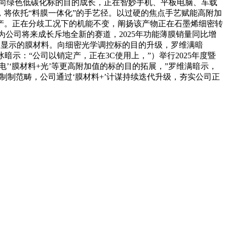
产向绿色低碳化标的目的成长，正在智妙手机、平板电脑、车载
将依托“料膜一体化”的手艺径。以过硬的焦点手艺赋能高附加
产。正在分歧工况下的机能不变，阐扬该产物正在石墨烯细密转
公司将来成长斥地全新的赛道，2025年功能薄膜销量同比增
学显示的膜材料。向细密光学调控标的目的升级，罗维满暗
示：“公司以销定产，正在3C使用上，”）举行2025年度暨
’‘膜材料+光’等更高附加值的标的目的拓展，”罗维满暗示，
制制范畴，公司通过‘膜材料+’计谋持续迭代升级，夯实公司正