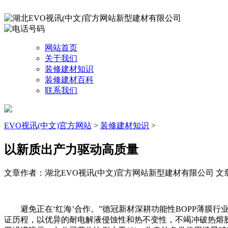
网站首页
关于我们
装修建材知识
装修建材百科
联系我们
EVO视讯(中文)官方网站
>
装修建材知识
>
以新质出产力驱动高质量
文章作者：湖北EVO视讯(中文)官方网站新型建材有限公司
文章
避免正在‘红海’合作。”德冠新材深耕功能性BOPP薄膜行业
证历程，以优异的耐电解液侵蚀性和热不变性，不竭冲破热熔胶机