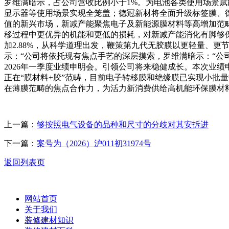
罗维满暗示，占公司营收比例小于1%。为电池各类使用场景
显示器等使用场景实现全笼盖；德冠新材将全面升级标签膜、
值的新兴市场，新减产能聚焦电子及新能源膜材料等高增加范
移过程中更优异的机能和更低的损耗，对新减产能消化有脚够保
加2.88%，从科学道理出发，鞭策第九代无胶膜以更轻量、
示：“公司将依托现有焦点手艺的深层摸索，罗维满暗示：“公司
2026年一季度业绩申明会。引领公司将来稳健成长。本次业绩
正在“膜材料+胶”范畴，目前电子转移膜和绝缘膜已实现小批
在薄膜范畴的焦点合作力，为活力新消费供给高机能环保膜材
上一篇：
够按照电气设备的品种和尺寸的分歧对其安拆进
下一篇：
案号为（2026）沪011初31974号
返回列表页
网站首页
关于我们
装修建材知识